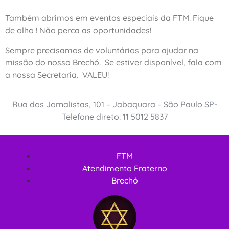
Também abrimos em eventos especiais da FTM. Fique
de olho ! Não perca as oportunidades!
Sempre precisamos de voluntários para ajudar na
missão do nosso Brechó. Se estiver disponível, fala com
a nossa Secretaria. VALEU!
Rua dos Jornalistas, 101 – Jabaquara – São Paulo SP-
Telefone direto: 11 5012 5837
FTM
Atendimento Fraterno
Brechó