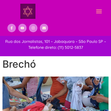
Rua dos Jornalistas, 101 – Jabaquara – São Paulo SP –
Telefone direto: (11)
5012-5837
Brechó